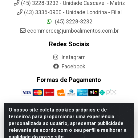
(45) 3228-3232 - Unidade Cascavel - Matriz
(43) 3336-0900 - Unidade Londrina - Filial
(45) 3228-3232
ecommerce@jumboalimentos.com.br
Redes Sociais
Instagram
Facebook
Formas de Pagamento
O nosso site coleta cookies próprios e de
terceiros para proporcionar uma experiência
Jumbo Alimentos Cascavel - Matriz - Rua Itatiba Do Sul, 161 -
personalizada ao usuário, apresentar publicidade
Santos Dumont, Cascavel-PR - CEP 85804-700- CNPJ
relevante de acordo com o seu perfil e melhorar a
85.522.043/0001-90
qualidade do nosso site.