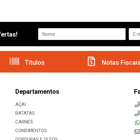
ertas!
Títulos
Notas Fiscai
Departamentos
F
AÇAI
BATATAS
CARNES
CONDIMENTOS
GORDURAS E OLEOS