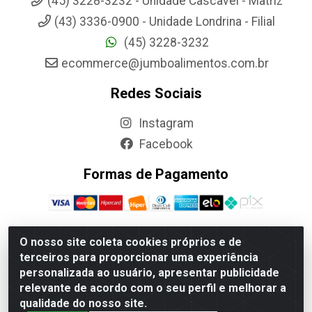
(45) 3228-3232 - Unidade Cascavel - Matriz
(43) 3336-0900 - Unidade Londrina - Filial
(45) 3228-3232
ecommerce@jumboalimentos.com.br
Redes Sociais
Instagram
Facebook
Formas de Pagamento
O nosso site coleta cookies próprios e de
terceiros para proporcionar uma experiência
Jumbo Alimentos Cascavel - Matriz - Rua Itatiba Do Sul, 161 -
personalizada ao usuário, apresentar publicidade
Santos Dumont, Cascavel-PR - CEP 85804-700- CNPJ
relevante de acordo com o seu perfil e melhorar a
85.522.043/0001-90
qualidade do nosso site.