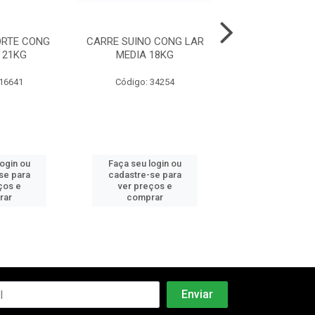
RTE CONG
CARRE SUINO CONG LAR
PANCETA SUIN
 21KG
MEDIA 18KG
S/OSSO FRICA
 16641
Código: 34254
Código: 34
login ou
Faça seu login ou
Faça seu log
se para
cadastre-se para
cadastre-se 
ços e
ver preços e
ver preços
rar
comprar
comprar