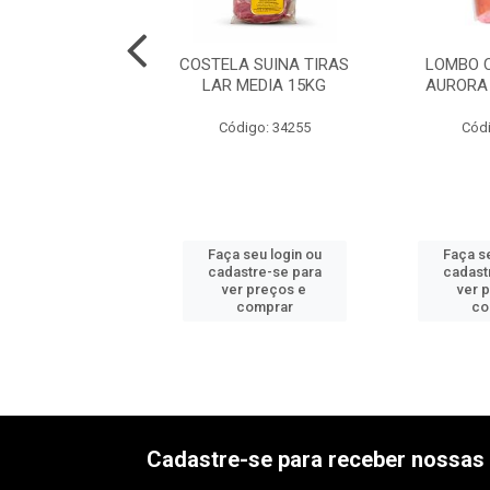
TA SUINA TEMP
COSTELA SUINA TIRAS
LOMBO 
 FRICASA 15KG
LAR MEDIA 15KG
AURORA
digo: 34244
Código: 34255
Códi
 seu login ou
Faça seu login ou
Faça se
astre-se para
cadastre-se para
cadast
er preços e
ver preços e
ver 
comprar
comprar
co
Cadastre-se para receber nossas 