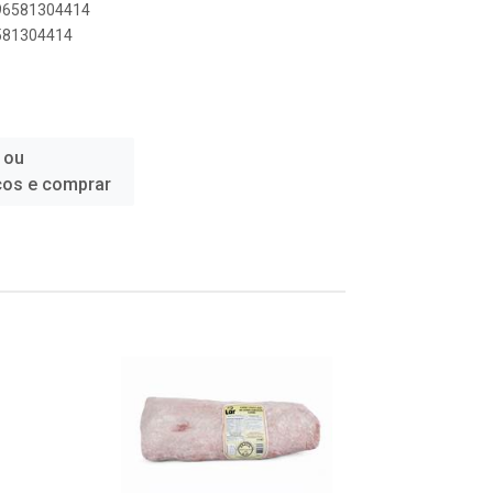
896581304414
6581304414
 ou
ços e comprar