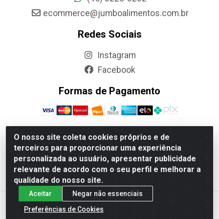
ecommerce@jumboalimentos.com.br
Redes Sociais
Instagram
Facebook
Formas de Pagamento
O nosso site coleta cookies próprios e de
terceiros para proporcionar uma experiência
Jumbo Alimentos Cascavel - Matriz - Rua Itatiba Do Sul,
personalizada ao usuário, apresentar publicidade
161 - Santos Dumont, Cascavel-PR - CEP 85804-700-
relevante de acordo com o seu perfil e melhorar a
CNPJ 85.522.043/0001-90
qualidade do nosso site.
Aceitar
Negar não essenciais
Preferências de Cookies