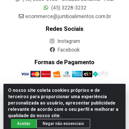
(45) 3228-3232
ecommerce@jumboalimentos.com.br
Redes Sociais
Instagram
Facebook
Formas de Pagamento
O nosso site coleta cookies próprios e de
terceiros para proporcionar uma experiência
Jumbo Alimentos Cascavel - Matriz - Rua Itatiba Do Sul, 161 -
personalizada ao usuário, apresentar publicidade
Santos Dumont, Cascavel-PR - CEP 85804-700- CNPJ
relevante de acordo com o seu perfil e melhorar a
85.522.043/0001-90
qualidade do nosso site.
Aceitar
Negar não essenciais