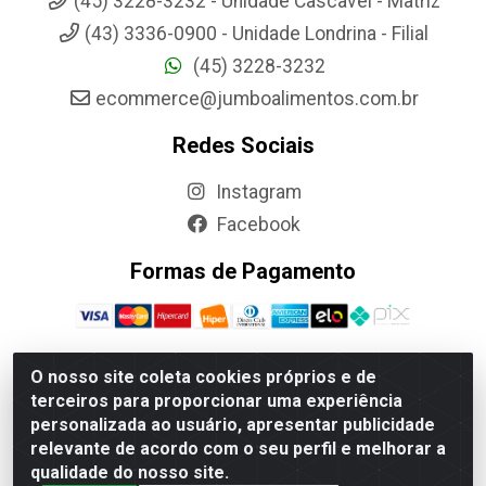
(45) 3228-3232 - Unidade Cascavel - Matriz
(43) 3336-0900 - Unidade Londrina - Filial
(45) 3228-3232
ecommerce@jumboalimentos.com.br
Redes Sociais
Instagram
Facebook
Formas de Pagamento
O nosso site coleta cookies próprios e de
terceiros para proporcionar uma experiência
Jumbo Alimentos Cascavel - Matriz - Rua Itatiba Do Sul, 161 -
personalizada ao usuário, apresentar publicidade
Santos Dumont, Cascavel-PR - CEP 85804-700- CNPJ
relevante de acordo com o seu perfil e melhorar a
85.522.043/0001-90
qualidade do nosso site.