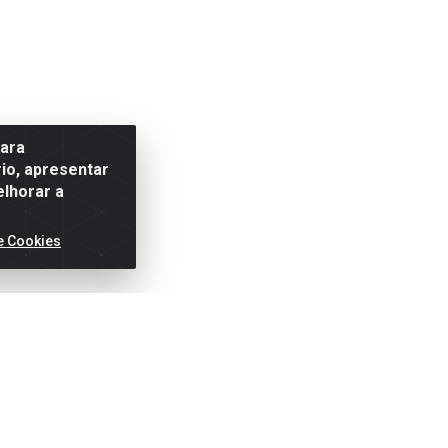
para
io, apresentar
elhorar a
e Cookies