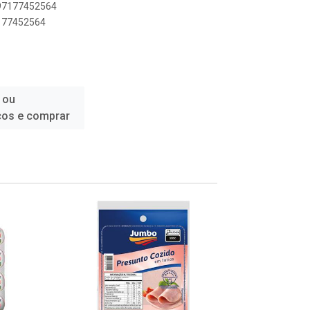
897177452564
7177452564
 ou
ços e comprar