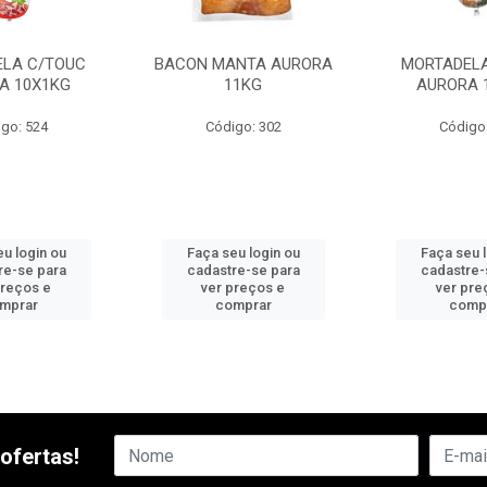
LA C/TOUC
BACON MANTA AURORA
MORTADELA
A 10X1KG
11KG
AURORA 
go: 524
Código: 302
Código
u login ou
Faça seu login ou
Faça seu 
re-se para
cadastre-se para
cadastre-
preços e
ver preços e
ver pre
mprar
comprar
comp
ofertas!