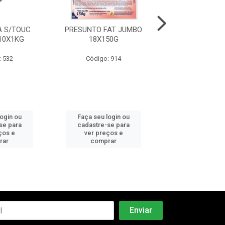
 S/TOUC
PRESUNTO FAT JUMBO
MORTADELA C
10X1KG
18X150G
PEPERI 6X2
: 532
Código: 914
Código: 5
login ou
Faça seu login ou
Faça seu log
se para
cadastre-se para
cadastre-se 
ços e
ver preços e
ver preços
rar
comprar
comprar