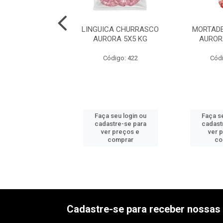
DELA C/TOUC
LINGUICA CHURRASCO
MORTADE
ERI 6X2,5KG
AURORA 5X5 KG
AUROR
ódigo: 534
Código: 422
Códi
 seu login ou
Faça seu login ou
Faça se
astre-se para
cadastre-se para
cadast
er preços e
ver preços e
ver 
comprar
comprar
co
Cadastre-se para receber nossas 