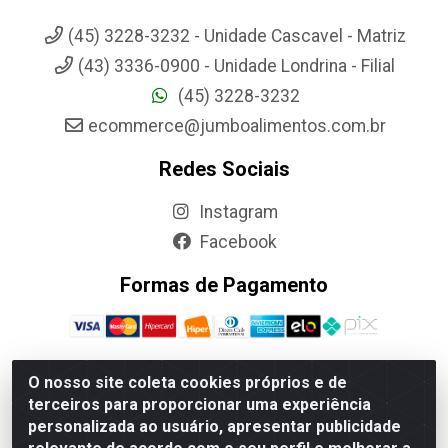
(45) 3228-3232 - Unidade Cascavel - Matriz
(43) 3336-0900 - Unidade Londrina - Filial
(45) 3228-3232
ecommerce@jumboalimentos.com.br
Redes Sociais
Instagram
Facebook
Formas de Pagamento
O nosso site coleta cookies próprios e de
terceiros para proporcionar uma experiência
Jumbo Alimentos Cascavel - Matriz - Rua Itatiba Do Sul, 161 -
personalizada ao usuário, apresentar publicidade
Santos Dumont, Cascavel-PR - CEP 85804-700- CNPJ
85.522.043/0001-90