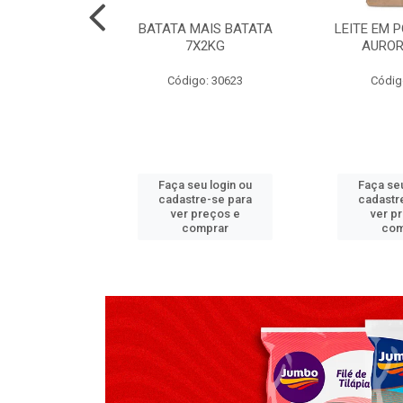
TADO PECA
BATATA MAIS BATATA
LEITE EM 
 2X3,7 KG
7X2KG
AUROR
go: 517
Código: 30623
Códig
u login ou
Faça seu login ou
Faça seu
e-se para
cadastre-se para
cadastr
reços e
ver preços e
ver p
mprar
comprar
com