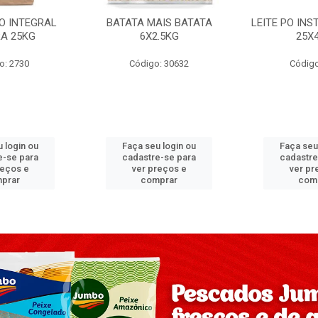
PO INTEGRAL
BATATA MAIS BATATA
LEITE PO IN
A 25KG
6X2.5KG
25X
o: 2730
Código: 30632
Código
 login ou
Faça seu login ou
Faça seu
e-se para
cadastre-se para
cadastre
reços e
ver preços e
ver pr
prar
comprar
com