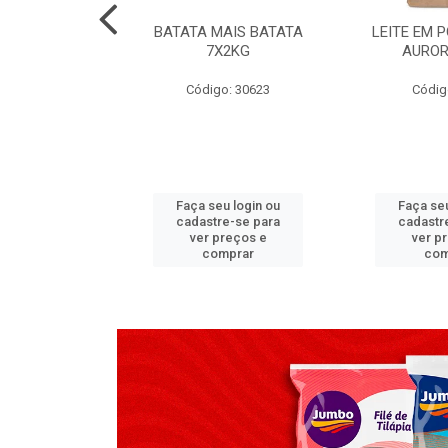
TADO PECA
BATATA MAIS BATATA
LEITE EM 
 2X3,7 KG
7X2KG
AUROR
go: 517
Código: 30623
Códig
u login ou
Faça seu login ou
Faça seu
e-se para
cadastre-se para
cadastr
reços e
ver preços e
ver p
mprar
comprar
com