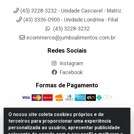
(45) 3228-3232 - Unidade Cascavel - Matriz
(43) 3336-0900 - Unidade Londrina - Filial
(45) 3228-3232
ecommerce@jumboalimentos.com.br
Redes Sociais
Instagram
Facebook
Formas de Pagamento
O nosso site coleta cookies próprios e de
terceiros para proporcionar uma experiência
Jumbo Alimentos Cascavel - Matriz - Rua Itatiba Do Sul, 161 -
personalizada ao usuário, apresentar publicidade
Santos Dumont, Cascavel-PR - CEP 85804-700- CNPJ
85.522.043/0001-90