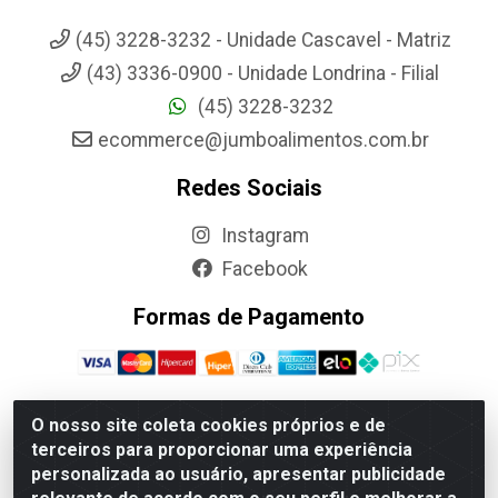
(45) 3228-3232 - Unidade Cascavel - Matriz
(43) 3336-0900 - Unidade Londrina - Filial
(45) 3228-3232
ecommerce@jumboalimentos.com.br
Redes Sociais
Instagram
Facebook
Formas de Pagamento
O nosso site coleta cookies próprios e de
terceiros para proporcionar uma experiência
Jumbo Alimentos Cascavel - Matriz - Rua Itatiba Do Sul, 161 -
personalizada ao usuário, apresentar publicidade
Santos Dumont, Cascavel-PR - CEP 85804-700- CNPJ
85.522.043/0001-90