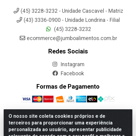
(45) 3228-3232 - Unidade Cascavel - Matriz
(43) 3336-0900 - Unidade Londrina - Filial
(45) 3228-3232
ecommerce@jumboalimentos.com.br
Redes Sociais
Instagram
Facebook
Formas de Pagamento
O nosso site coleta cookies próprios e de
terceiros para proporcionar uma experiência
Jumbo Alimentos Cascavel - Matriz - Rua Itatiba Do Sul, 161 -
personalizada ao usuário, apresentar publicidade
Santos Dumont, Cascavel-PR - CEP 85804-700- CNPJ
85.522.043/0001-90