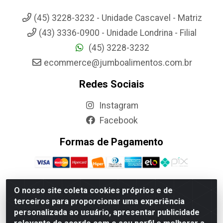
(45) 3228-3232 - Unidade Cascavel - Matriz
(43) 3336-0900 - Unidade Londrina - Filial
(45) 3228-3232
ecommerce@jumboalimentos.com.br
Redes Sociais
Instagram
Facebook
Formas de Pagamento
O nosso site coleta cookies próprios e de
terceiros para proporcionar uma experiência
Jumbo Alimentos Cascavel - Matriz - Rua Itatiba Do Sul, 161 -
personalizada ao usuário, apresentar publicidade
Santos Dumont, Cascavel-PR - CEP 85804-700- CNPJ
85.522.043/0001-90