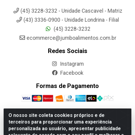
(45) 3228-3232 - Unidade Cascavel - Matriz
(43) 3336-0900 - Unidade Londrina - Filial
(45) 3228-3232
ecommerce@jumboalimentos.com.br
Redes Sociais
Instagram
Facebook
Formas de Pagamento
O nosso site coleta cookies próprios e de
terceiros para proporcionar uma experiência
Jumbo Alimentos Cascavel - Matriz - Rua Itatiba Do Sul, 161 -
personalizada ao usuário, apresentar publicidade
Santos Dumont, Cascavel-PR - CEP 85804-700- CNPJ
85.522.043/0001-90