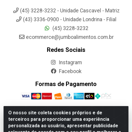
(45) 3228-3232 - Unidade Cascavel - Matriz
(43) 3336-0900 - Unidade Londrina - Filial
(45) 3228-3232
ecommerce@jumboalimentos.com.br
Redes Sociais
Instagram
Facebook
Formas de Pagamento
O nosso site coleta cookies próprios e de
terceiros para proporcionar uma experiência
Jumbo Alimentos Cascavel - Matriz - Rua Itatiba Do Sul, 161 -
personalizada ao usuário, apresentar publicidade
Santos Dumont, Cascavel-PR - CEP 85804-700- CNPJ
85.522.043/0001-90