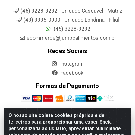
(45) 3228-3232 - Unidade Cascavel - Matriz
(43) 3336-0900 - Unidade Londrina - Filial
(45) 3228-3232
ecommerce@jumboalimentos.com.br
Redes Sociais
Instagram
Facebook
Formas de Pagamento
O nosso site coleta cookies próprios e de
terceiros para proporcionar uma experiência
Jumbo Alimentos Cascavel - Matriz - Rua Itatiba Do Sul, 161 -
personalizada ao usuário, apresentar publicidade
Santos Dumont, Cascavel-PR - CEP 85804-700- CNPJ
85.522.043/0001-90