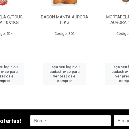
LA C/TOUC
BACON MANTA AURORA
MORTADELA
A 10X1KG
11KG
AURORA 
go: 524
Código: 302
Código
u login ou
Faça seu login ou
Faça seu 
re-se para
cadastre-se para
cadastre-
preços e
ver preços e
ver pre
mprar
comprar
comp
ofertas!