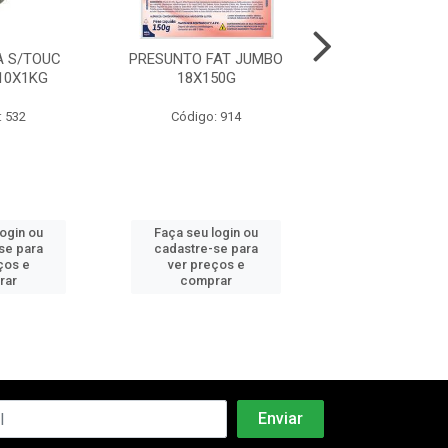
 S/TOUC
PRESUNTO FAT JUMBO
MORTADELA C
10X1KG
18X150G
PEPERI 6X2
: 532
Código: 914
Código: 5
login ou
Faça seu login ou
Faça seu log
se para
cadastre-se para
cadastre-se 
ços e
ver preços e
ver preços
rar
comprar
comprar