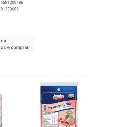
896581309686
6581309686
 ou
ços e comprar