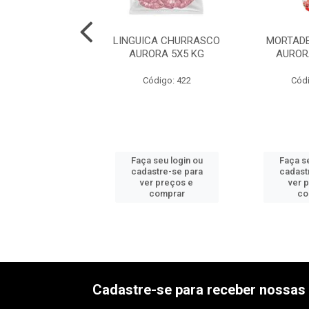
DELA C/TOUC
LINGUICA CHURRASCO
MORTADE
ERI 6X2,5KG
AURORA 5X5 KG
AUROR
ódigo: 534
Código: 422
Códi
 seu login ou
Faça seu login ou
Faça se
astre-se para
cadastre-se para
cadast
er preços e
ver preços e
ver 
comprar
comprar
co
Cadastre-se para receber nossas 