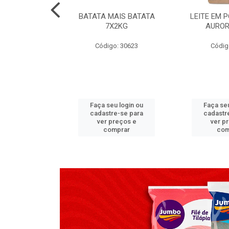
TADO PECA
BATATA MAIS BATATA
LEITE EM 
 2X3,7 KG
7X2KG
AUROR
go: 517
Código: 30623
Códig
u login ou
Faça seu login ou
Faça seu
e-se para
cadastre-se para
cadastr
reços e
ver preços e
ver p
mprar
comprar
com