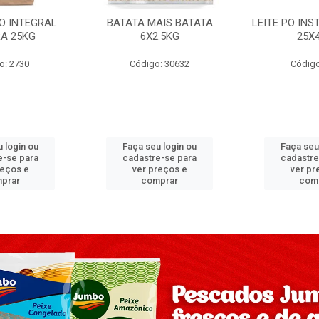
PO INTEGRAL
BATATA MAIS BATATA
LEITE PO IN
A 25KG
6X2.5KG
25X
o: 2730
Código: 30632
Código
 login ou
Faça seu login ou
Faça seu
e-se para
cadastre-se para
cadastre
reços e
ver preços e
ver pr
prar
comprar
com