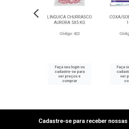
A NOBRE 4X3 KG
LINGUICA CHURRASCO
COXA/SO
AURORA 5X5 KG
1
digo: 13528
Código: 422
Códig
 seu login ou
Faça seu login ou
Faça se
astre-se para
cadastre-se para
cadast
er preços e
ver preços e
ver 
comprar
comprar
co
Cadastre-se para receber nossas 