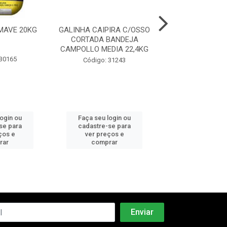
MAVE 20KG
GALINHA CAIPIRA C/OSSO
SALSICHA NOBR
CORTADA BANDEJA
CAMPOLLO MEDIA 22,4KG
 30165
Código: 13
Código: 31243
login ou
Faça seu login ou
Faça seu log
se para
cadastre-se para
cadastre-se 
ços e
ver preços e
ver preços
rar
comprar
comprar