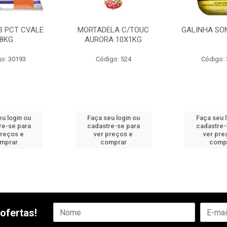
B PCT CVALE
MORTADELA C/TOUC
GALINHA SO
8KG
AURORA 10X1KG
o: 30193
Código: 524
Código:
u login ou
Faça seu login ou
Faça seu 
re-se para
cadastre-se para
cadastre-
preços e
ver preços e
ver pre
mprar
comprar
comp
ofertas!