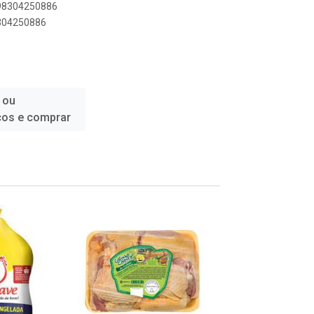
898304250886
8304250886
 ou
ços e comprar