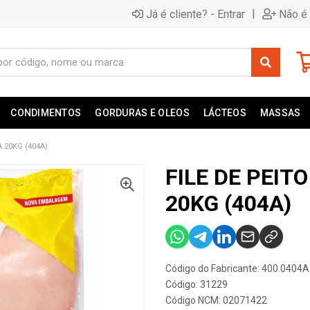
|
Já é cliente? - Entrar
Não é 
CONDIMENTOS
GORDURAS E OLEOS
LÁCTEOS
MASSAS
 20KG (404A)
FILE DE PEIT
20KG (404A)
Código do Fabricante: 400.0404A
Código: 31229
Código NCM: 02071422