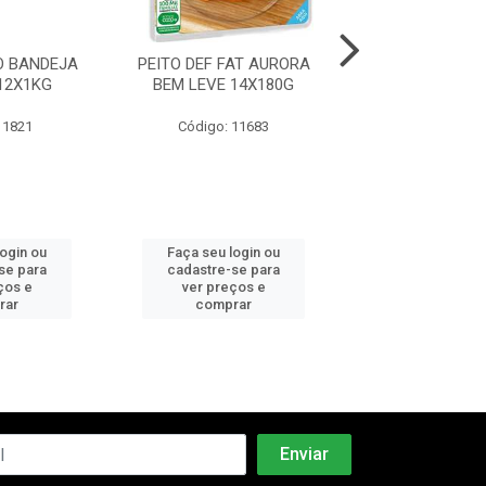
TO BANDEJA
PEITO DEF FAT AURORA
FILE DE PEITO 
12X1KG
BEM LEVE 14X180G
IQF NAT 12
 1821
Código: 11683
Código: 30
login ou
Faça seu login ou
Faça seu log
se para
cadastre-se para
cadastre-se 
ços e
ver preços e
ver preços
rar
comprar
comprar