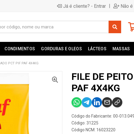
|
Já é cliente? - Entrar
Não é 
CONDIMENTOS
GORDURAS E OLEOS
LÁCTEOS
MASSAS
FIADO PCT PIF PAF 4X4KG
FILE DE PEIT
PAF 4X4KG
Código do Fabricante: 00-013.04
Código: 31225
Código NCM: 16023220