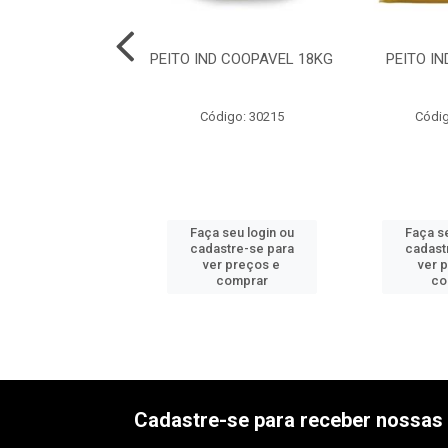
 PEITO DESFIADO
PEITO IND COOPAVEL 18KG
PEITO IN
NAT 12X400G
digo: 30076
Código: 30215
Códig
 seu login ou
Faça seu login ou
Faça se
astre-se para
cadastre-se para
cadast
er preços e
ver preços e
ver 
comprar
comprar
co
Cadastre-se para receber nossas 