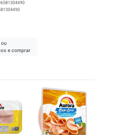
896581304490
6581304490
 ou
ços e comprar