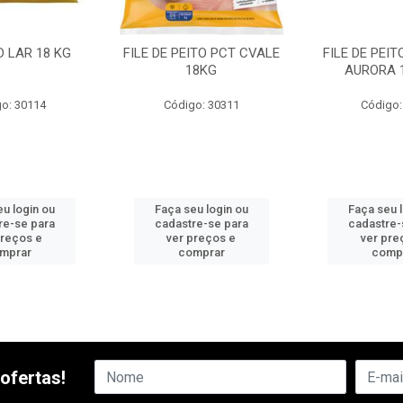
D LAR 18 KG
FILE DE PEITO PCT CVALE
FILE DE PEI
18KG
AURORA 
o: 30114
Código: 30311
Código:
u login ou
Faça seu login ou
Faça seu 
re-se para
cadastre-se para
cadastre-
preços e
ver preços e
ver pre
mprar
comprar
comp
ofertas!