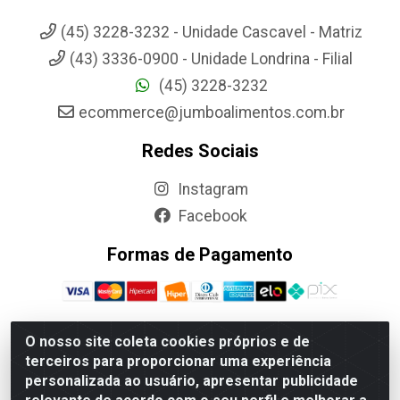
(45) 3228-3232 - Unidade Cascavel - Matriz
(43) 3336-0900 - Unidade Londrina - Filial
(45) 3228-3232
ecommerce@jumboalimentos.com.br
Redes Sociais
Instagram
Facebook
Formas de Pagamento
O nosso site coleta cookies próprios e de
terceiros para proporcionar uma experiência
Jumbo Alimentos Cascavel - Matriz - Rua Itatiba Do Sul, 161 -
personalizada ao usuário, apresentar publicidade
Santos Dumont, Cascavel-PR - CEP 85804-700- CNPJ
85.522.043/0001-90