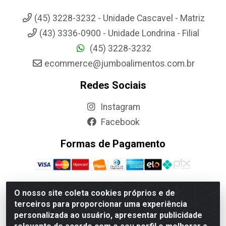
(45) 3228-3232 - Unidade Cascavel - Matriz
(43) 3336-0900 - Unidade Londrina - Filial
(45) 3228-3232
ecommerce@jumboalimentos.com.br
Redes Sociais
Instagram
Facebook
Formas de Pagamento
O nosso site coleta cookies próprios e de
terceiros para proporcionar uma experiência
Jumbo Alimentos Cascavel - Matriz - Rua Itatiba Do Sul, 161 -
personalizada ao usuário, apresentar publicidade
Santos Dumont, Cascavel-PR - CEP 85804-700- CNPJ
85.522.043/0001-90