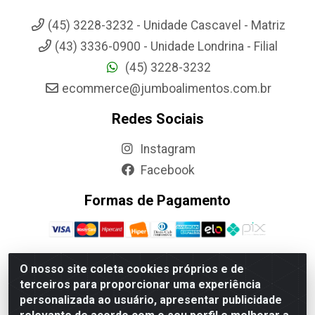
(45) 3228-3232 - Unidade Cascavel - Matriz
(43) 3336-0900 - Unidade Londrina - Filial
(45) 3228-3232
ecommerce@jumboalimentos.com.br
Redes Sociais
Instagram
Facebook
Formas de Pagamento
O nosso site coleta cookies próprios e de
terceiros para proporcionar uma experiência
Jumbo Alimentos Cascavel - Matriz - Rua Itatiba Do Sul, 161 -
personalizada ao usuário, apresentar publicidade
Santos Dumont, Cascavel-PR - CEP 85804-700- CNPJ
85.522.043/0001-90