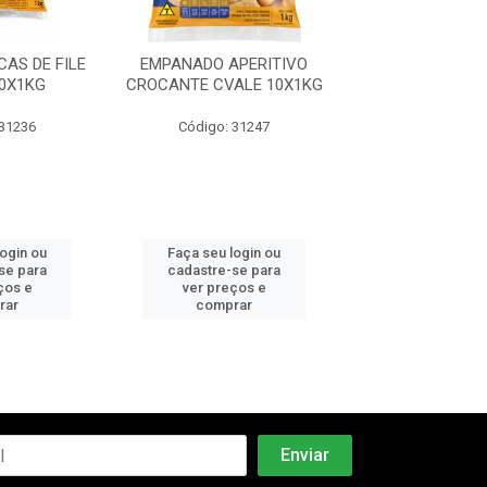
AS DE FILE
EMPANADO APERITIVO
EMPANADO ISCAS
0X1KG
CROCANTE CVALE 10X1KG
CVALE 10X
 31236
Código: 31247
Código: 31
login ou
Faça seu login ou
Faça seu log
se para
cadastre-se para
cadastre-se 
ços e
ver preços e
ver preços
rar
comprar
comprar