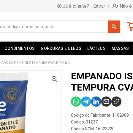
|
Já é cliente? - Entrar
Não é 
CONDIMENTOS
GORDURAS E OLEOS
LÁCTEOS
MASSAS
ADO ISCAS DE FILE TEMPURA CVALE 10X1KG
EMPANADO IS
TEMPURA CVA
Código do Fabricante: 1102989
Código: 31237
Código NCM: 16023220