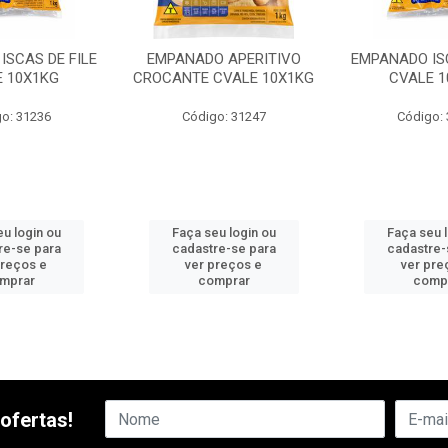
ISCAS DE FILE
EMPANADO APERITIVO
EMPANADO ISC
E 10X1KG
CROCANTE CVALE 10X1KG
CVALE 1
o: 31236
Código: 31247
Código:
u login ou
Faça seu login ou
Faça seu 
re-se para
cadastre-se para
cadastre-
preços e
ver preços e
ver pre
mprar
comprar
comp
ofertas!