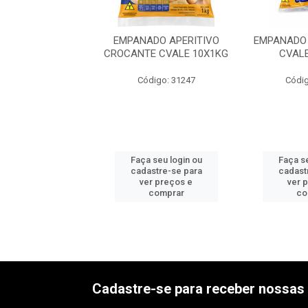
O ISCAS DE FILE
EMPANADO APERITIVO
EMPANADO 
ALE 10X1KG
CROCANTE CVALE 10X1KG
CVAL
digo: 31236
Código: 31247
Códig
 seu login ou
Faça seu login ou
Faça se
astre-se para
cadastre-se para
cadast
er preços e
ver preços e
ver 
comprar
comprar
co
Cadastre-se para receber nossas 