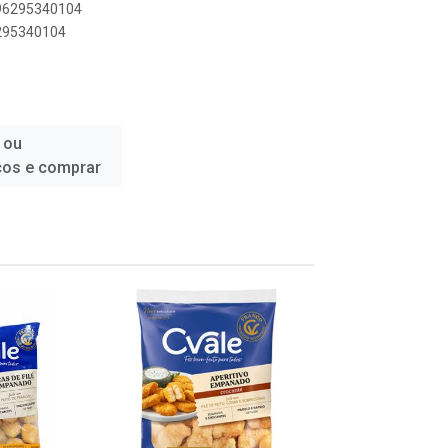
896295340104
6295340104
 ou
ços e comprar