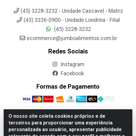
(45) 3228-3232 - Unidade Cascavel - Matriz
(43) 3336-0900 - Unidade Londrina - Filial
(45) 3228-3232
ecommerce@jumboalimentos.com.br
Redes Sociais
Instagram
Facebook
Formas de Pagamento
O nosso site coleta cookies próprios e de
terceiros para proporcionar uma experiência
Jumbo Alimentos Cascavel - Matriz - Rua Itatiba Do Sul, 161 -
personalizada ao usuário, apresentar publicidade
Santos Dumont, Cascavel-PR - CEP 85804-700- CNPJ
85.522.043/0001-90