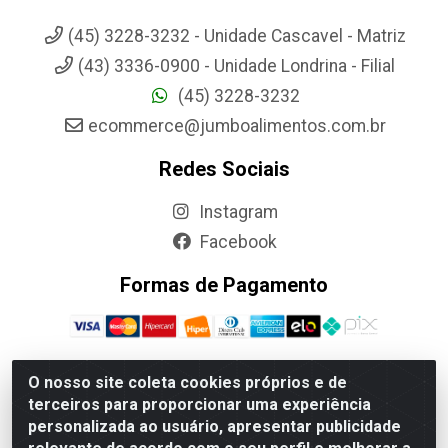
(45) 3228-3232 - Unidade Cascavel - Matriz
(43) 3336-0900 - Unidade Londrina - Filial
(45) 3228-3232
ecommerce@jumboalimentos.com.br
Redes Sociais
Instagram
Facebook
Formas de Pagamento
O nosso site coleta cookies próprios e de
terceiros para proporcionar uma experiência
Jumbo Alimentos Cascavel - Matriz - Rua Itatiba Do Sul, 161 -
personalizada ao usuário, apresentar publicidade
Santos Dumont, Cascavel-PR - CEP 85804-700- CNPJ
85.522.043/0001-90