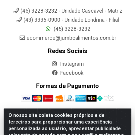
(45) 3228-3232 - Unidade Cascavel - Matriz
(43) 3336-0900 - Unidade Londrina - Filial
(45) 3228-3232
ecommerce@jumboalimentos.com.br
Redes Sociais
Instagram
Facebook
Formas de Pagamento
O nosso site coleta cookies próprios e de
terceiros para proporcionar uma experiência
Jumbo Alimentos Cascavel - Matriz - Rua Itatiba Do Sul, 161 -
personalizada ao usuário, apresentar publicidade
Santos Dumont, Cascavel-PR - CEP 85804-700- CNPJ
85.522.043/0001-90