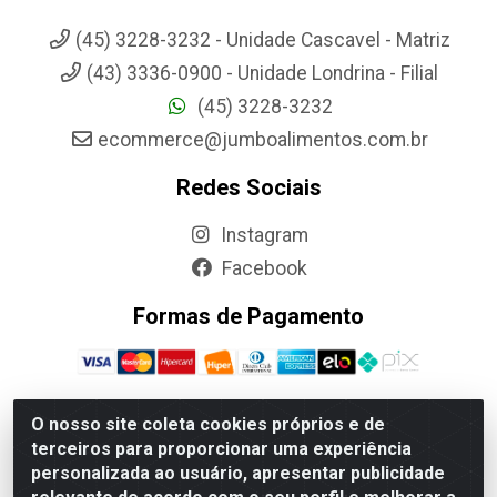
(45) 3228-3232 - Unidade Cascavel - Matriz
(43) 3336-0900 - Unidade Londrina - Filial
(45) 3228-3232
ecommerce@jumboalimentos.com.br
Redes Sociais
Instagram
Facebook
Formas de Pagamento
O nosso site coleta cookies próprios e de
terceiros para proporcionar uma experiência
Jumbo Alimentos Cascavel - Matriz - Rua Itatiba Do Sul, 161 -
personalizada ao usuário, apresentar publicidade
Santos Dumont, Cascavel-PR - CEP 85804-700- CNPJ
85.522.043/0001-90