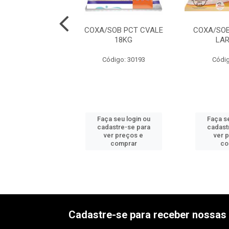
B PCT COOPAVEL
COXA/SOB PCT CVALE
COXA/SOB
18KG
18KG
LAR
digo: 30214
Código: 30193
Códig
 seu login ou
Faça seu login ou
Faça se
astre-se para
cadastre-se para
cadast
er preços e
ver preços e
ver 
comprar
comprar
co
Cadastre-se para receber nossas 