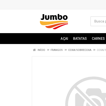
AÇAI
BATATAS
CARNES
INÍCIO
FRANGOS
COXA/SOBRECOXA
COXA/S