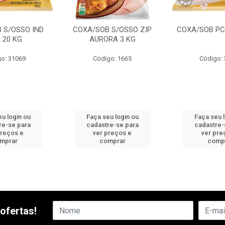
 S/OSSO IND
COXA/SOB S/OSSO ZIP
COXA/SOB PC
 20 KG
AURORA 3 KG
o: 31069
Código: 1665
Código:
u login ou
Faça seu login ou
Faça seu 
re-se para
cadastre-se para
cadastre-
preços e
ver preços e
ver pre
mprar
comprar
comp
ofertas!