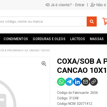
|
Já é cliente? - Entrar
Não é 
CONDIMENTOS
GORDURAS E OLEOS
LÁCTEOS
MASSAS
OB A PASSARINHO IQF CANCAO 10X1KG
COXA/SOB A 
CANCAO 10X
Código do Fabricante: 2656
Código: 31248
Código NCM: 02071412