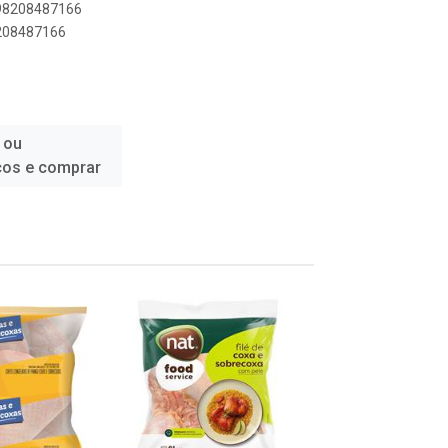
898208487166
8208487166
 ou
ços e comprar