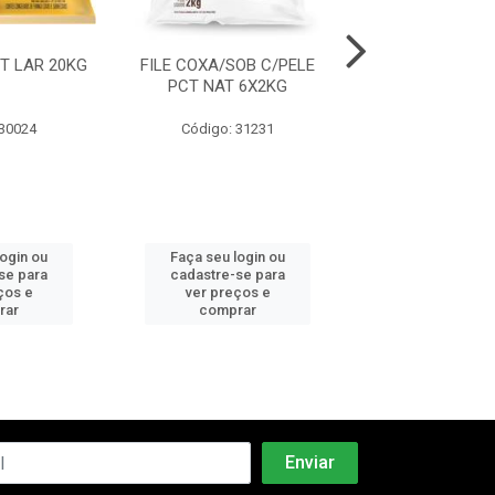
T LAR 20KG
FILE COXA/SOB C/PELE
COXA/SOB PCT 
PCT NAT 6X2KG
18KG
 30024
Código: 31231
Código: 30
login ou
Faça seu login ou
Faça seu log
se para
cadastre-se para
cadastre-se 
ços e
ver preços e
ver preços
rar
comprar
comprar