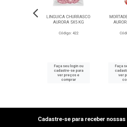
DELA C/TOUC
LINGUICA CHURRASCO
MORTADE
ERI 6X2,5KG
AURORA 5X5 KG
AUROR
ódigo: 534
Código: 422
Códi
 seu login ou
Faça seu login ou
Faça se
astre-se para
cadastre-se para
cadast
er preços e
ver preços e
ver 
comprar
comprar
co
Cadastre-se para receber nossas 