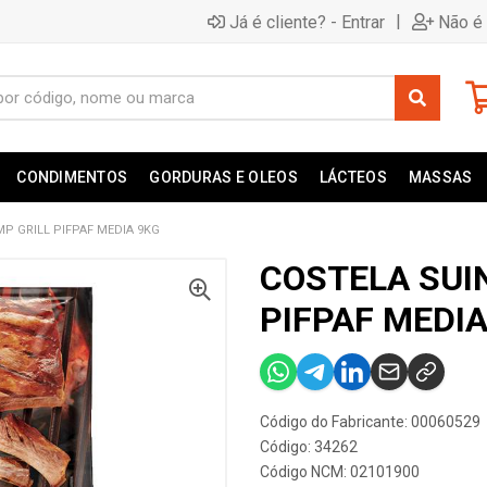
|
Já é cliente? - Entrar
Não é 
CONDIMENTOS
GORDURAS E OLEOS
LÁCTEOS
MASSAS
P GRILL PIFPAF MEDIA 9KG
COSTELA SUI
PIFPAF MEDIA
Código do Fabricante: 00060529
Código: 34262
Código NCM: 02101900