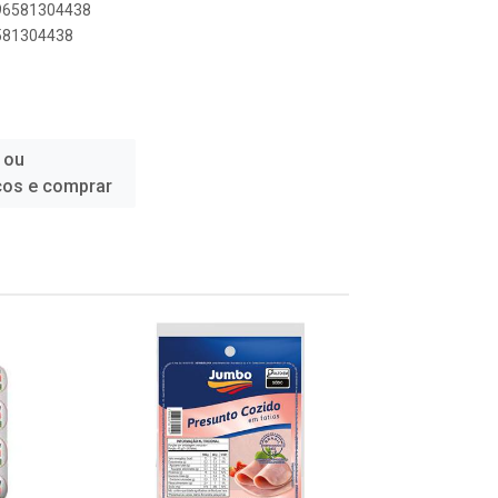
896581304438
6581304438
 ou
ços e comprar