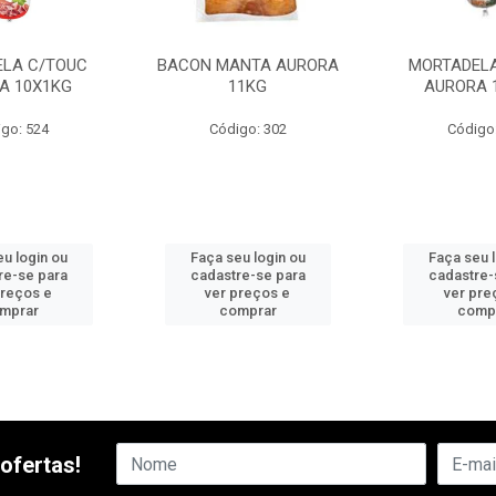
LA C/TOUC
BACON MANTA AURORA
MORTADELA
A 10X1KG
11KG
AURORA 
go: 524
Código: 302
Código
u login ou
Faça seu login ou
Faça seu 
re-se para
cadastre-se para
cadastre-
preços e
ver preços e
ver pre
mprar
comprar
comp
ofertas!