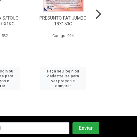
 S/TOUC
PRESUNTO FAT JUMBO
MORTADELA C
10X1KG
18X150G
PEPERI 6X2
: 532
Código: 914
Código: 5
login ou
Faça seu login ou
Faça seu log
se para
cadastre-se para
cadastre-se 
ços e
ver preços e
ver preços
rar
comprar
comprar