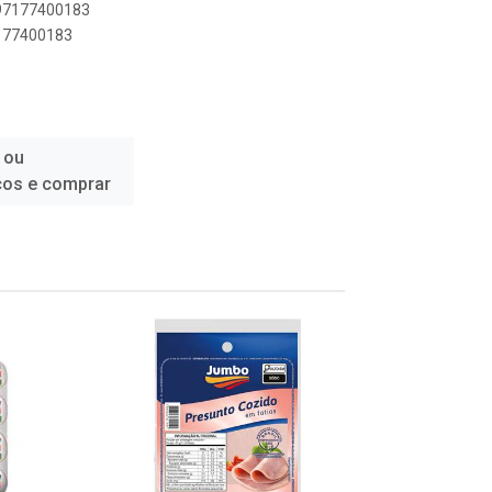
897177400183
7177400183
 ou
ços e comprar