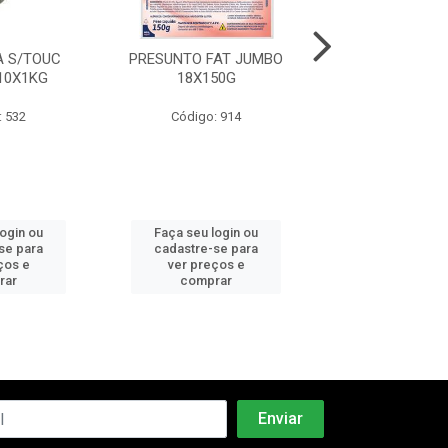
 S/TOUC
PRESUNTO FAT JUMBO
MORTADELA C
10X1KG
18X150G
PEPERI 6X2
: 532
Código: 914
Código: 5
login ou
Faça seu login ou
Faça seu log
se para
cadastre-se para
cadastre-se 
ços e
ver preços e
ver preços
rar
comprar
comprar