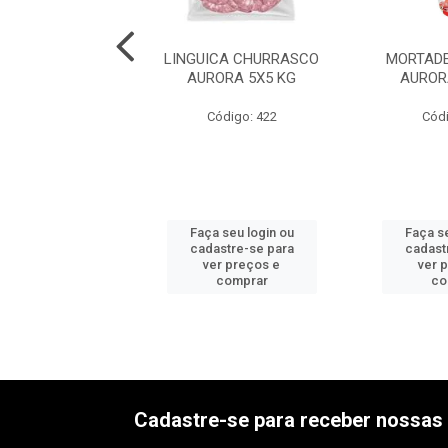
DELA C/TOUC
LINGUICA CHURRASCO
MORTADE
ERI 6X2,5KG
AURORA 5X5 KG
AUROR
ódigo: 534
Código: 422
Códi
 seu login ou
Faça seu login ou
Faça se
astre-se para
cadastre-se para
cadast
er preços e
ver preços e
ver 
comprar
comprar
co
Cadastre-se para receber nossas 