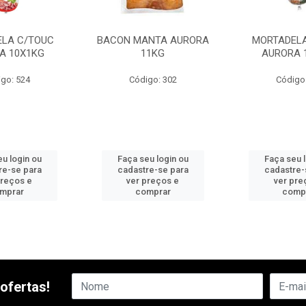
LA C/TOUC
BACON MANTA AURORA
MORTADELA
A 10X1KG
11KG
AURORA 
go: 524
Código: 302
Código
u login ou
Faça seu login ou
Faça seu 
re-se para
cadastre-se para
cadastre-
preços e
ver preços e
ver pre
mprar
comprar
comp
ofertas!