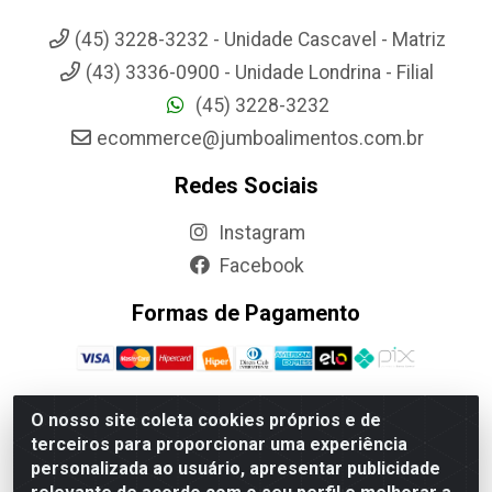
(45) 3228-3232 - Unidade Cascavel - Matriz
(43) 3336-0900 - Unidade Londrina - Filial
(45) 3228-3232
ecommerce@jumboalimentos.com.br
Redes Sociais
Instagram
Facebook
Formas de Pagamento
O nosso site coleta cookies próprios e de
terceiros para proporcionar uma experiência
Jumbo Alimentos Cascavel - Matriz - Rua Itatiba Do Sul, 161 -
personalizada ao usuário, apresentar publicidade
Santos Dumont, Cascavel-PR - CEP 85804-700- CNPJ
85.522.043/0001-90