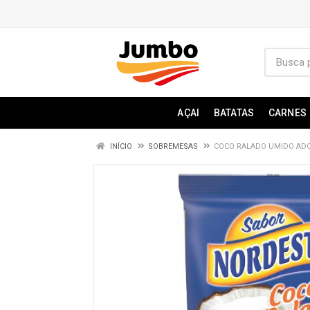
AÇAI
BATATAS
CARNES
INÍCIO
SOBREMESAS
COCO RALADO UMIDO AD