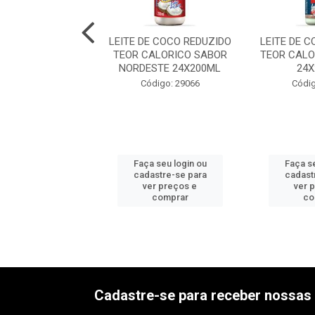
E COCO REDUZIDO
LEITE DE COCO REDUZIDO
LEITE DE 
LORICO DO VALE
TEOR CALORICO SABOR
TEOR CALO
12X500ML
NORDESTE 24X200ML
24
digo: 29053
Código: 29066
Códig
 seu login ou
Faça seu login ou
Faça se
astre-se para
cadastre-se para
cadast
er preços e
ver preços e
ver 
comprar
comprar
co
Cadastre-se para receber nossas 