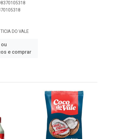
898370105318
8370105318
TICIA DO VALE
 ou
ços e comprar