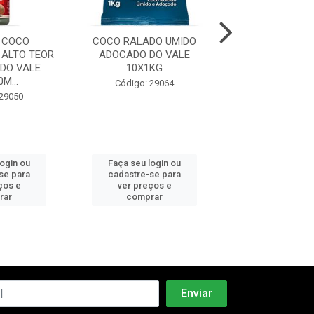
E COCO
COCO RALADO UMIDO
LEITE DE COCO 
 ALTO TEOR
ADOCADO DO VALE
TEOR CALORICO
DO VALE
10X1KG
12X500M
M...
Código: 29064
Código: 29
 29050
login ou
Faça seu login ou
Faça seu log
se para
cadastre-se para
cadastre-se 
ços e
ver preços e
ver preços
rar
comprar
comprar