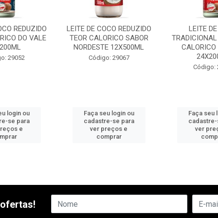
COCO REDUZIDO
LEITE DE COCO REDUZIDO
LEITE D
RICO DO VALE
TEOR CALORICO SABOR
TRADICIONAL
X200ML
NORDESTE 12X500ML
CALORICO 
24X200
o: 29052
Código: 29067
Código:
u login ou
Faça seu login ou
Faça seu 
re-se para
cadastre-se para
cadastre-
preços e
ver preços e
ver pre
mprar
comprar
comp
ofertas!