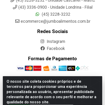
(45) 3228-3232 - Unidade Cascavel - Matriz
(43) 3336-0900 - Unidade Londrina - Filial
(45) 3228-3232
ecommerce@jumboalimentos.com.br
Redes Sociais
Instagram
Facebook
Formas de Pagamento
O nosso site coleta cookies próprios e de
terceiros para proporcionar uma experiência
Jumbo Alimentos Cascavel - Matriz - Rua Itatiba Do Sul, 161 -
personalizada ao usuário, apresentar publicidade
Santos Dumont, Cascavel-PR - CEP 85804-700- CNPJ
relevante de acordo com o seu perfil e melhorar a
85.522.043/0001-90
qualidade do nosso site.