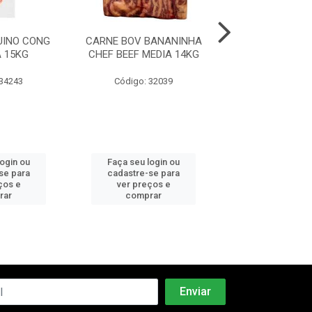
UINO CONG
CARNE BOV BANANINHA
CARNE BOV S
 15KG
CHEF BEEF MEDIA 14KG
FRALDA FRIG
MEDIA 27
 34243
Código: 32039
Código: 32
login ou
Faça seu login ou
Faça seu log
se para
cadastre-se para
cadastre-se 
ços e
ver preços e
ver preços
rar
comprar
comprar