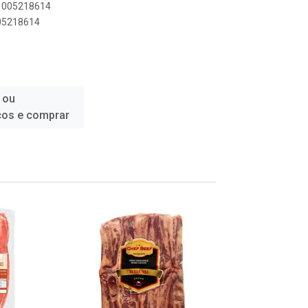
11005218614
005218614
 ou
ços e comprar