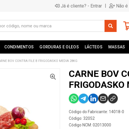
|
Já é cliente? - Entrar
Não é 
CONDIMENTOS
GORDURAS E OLEOS
LÁCTEOS
MASSAS
ARNE BOV CONTRA FILE B FRIGODASKO MEDIA 28KG
CARNE BOV C
FRIGODASKO 
Código do Fabricante: 14018-0
Código: 32052
Código NCM: 02013000