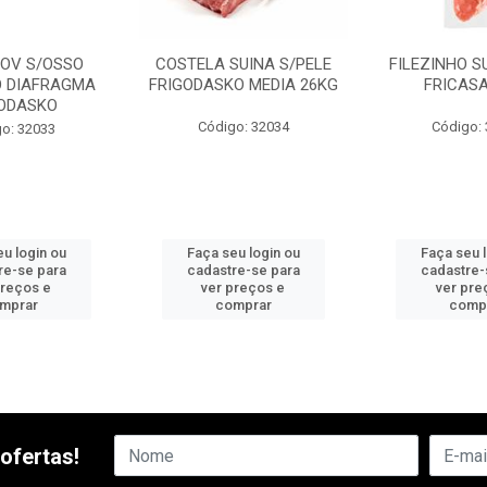
BOV S/OSSO
COSTELA SUINA S/PELE
FILEZINHO S
 DIAFRAGMA
FRIGODASKO MEDIA 26KG
FRICASA
ODASKO
Código: 32034
Código:
o: 32033
u login ou
Faça seu login ou
Faça seu 
re-se para
cadastre-se para
cadastre-
preços e
ver preços e
ver pre
mprar
comprar
comp
ofertas!