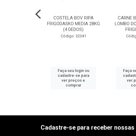
E BOV S/OSSO
COSTELA BOV RIPA
CARNE 
A FRIGODASKO
FRIGODASKO MEDIA 28KG
LOMBO DO
EDIA 27KG
(4 DEDOS)
FRIG
digo: 32036
Código: 32041
Códig
 seu login ou
Faça seu login ou
Faça se
astre-se para
cadastre-se para
cadast
er preços e
ver preços e
ver 
comprar
comprar
co
Cadastre-se para receber nossas 