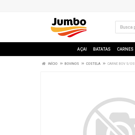
AÇAI
BATATAS
CARNES
INÍCIO
BOVINOS
COSTELA
CARNE BOV S/OS