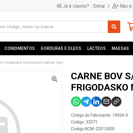
|
Já é cliente? - Entrar
Não é 
CONDIMENTOS
GORDURAS E OLEOS
LÁCTEOS
MASSAS
SO PICANHA B FRIGODASKO MEDIA 15KG
CARNE BOV S
FRIGODASKO 
Código do Fabricante: 14054-0
Código: 32071
Código NCM: 02013000