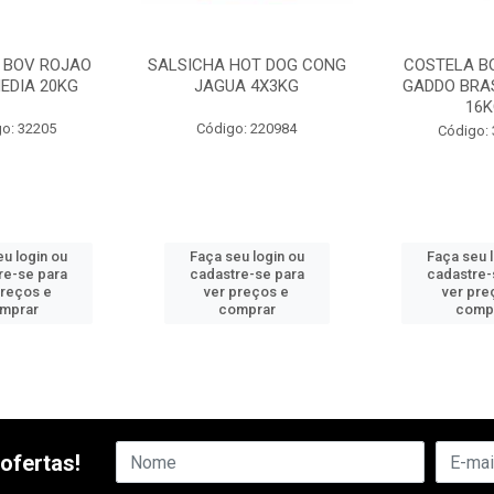
 BOV ROJAO
SALSICHA HOT DOG CONG
COSTELA B
EDIA 20KG
JAGUA 4X3KG
GADDO BRAS
16K
o: 32205
Código: 220984
Código:
u login ou
Faça seu login ou
Faça seu 
re-se para
cadastre-se para
cadastre-
preços e
ver preços e
ver pre
mprar
comprar
comp
ofertas!