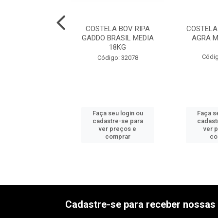
LA BOV CONG
COSTELA BOV RIPA
COSTELA
A RIPA ARGUS
GADDO BRASIL MEDIA
AGRA M
EDIA 21KG
18KG
Códig
digo: 32069
Código: 32078
 seu login ou
Faça seu login ou
Faça se
astre-se para
cadastre-se para
cadast
er preços e
ver preços e
ver 
comprar
comprar
co
Cadastre-se para receber nossas 