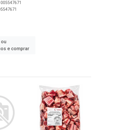
11005547671
005547671
 ou
ços e comprar