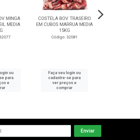
OV MINGA
COSTELA BOV TRASEIRO
COSTELA BOV
IL MEDIA
EM CUBOS MARRUA MEDIA
JANELA RIPA
G
15KG
MEDIA 21
 32077
Código: 32081
Código: 32
login ou
Faça seu login ou
Faça seu log
se para
cadastre-se para
cadastre-se 
ços e
ver preços e
ver preços
rar
comprar
comprar