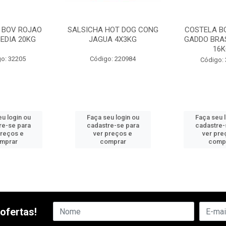
 BOV ROJAO
SALSICHA HOT DOG CONG
COSTELA B
EDIA 20KG
JAGUA 4X3KG
GADDO BRAS
16K
o: 32205
Código: 220984
Código:
u login ou
Faça seu login ou
Faça seu 
re-se para
cadastre-se para
cadastre-
preços e
ver preços e
ver pre
mprar
comprar
comp
ofertas!