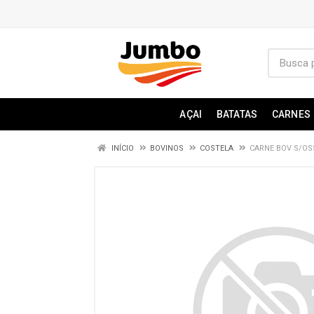
AÇAI
BATATAS
CARNES
INÍCIO
BOVINOS
COSTELA
CARNE BOV S/OS