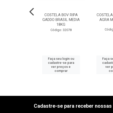
LA BOV CONG
COSTELA BOV RIPA
COSTELA
A RIPA ARGUS
GADDO BRASIL MEDIA
AGRA M
EDIA 21KG
18KG
Códig
digo: 32069
Código: 32078
 seu login ou
Faça seu login ou
Faça se
astre-se para
cadastre-se para
cadast
er preços e
ver preços e
ver 
comprar
comprar
co
Cadastre-se para receber nossas 