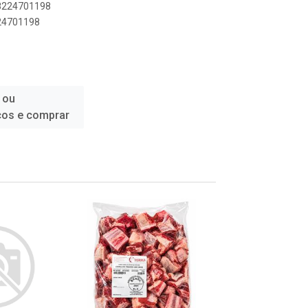
08224701198
224701198
 ou
ços e comprar