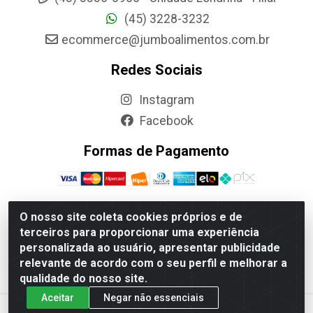
(45) 3228-3232
ecommerce@jumboalimentos.com.br
Redes Sociais
Instagram
Facebook
Formas de Pagamento
O nosso site coleta cookies próprios e de
terceiros para proporcionar uma experiência
Jumbo Alimentos Cascavel - Matriz - Rua Itatiba Do Sul,
personalizada ao usuário, apresentar publicidade
161 - Santos Dumont, Cascavel-PR - CEP 85804-700-
relevante de acordo com o seu perfil e melhorar a
CNPJ 85.522.043/0001-90
qualidade do nosso site.
Aceitar
Negar não essenciais