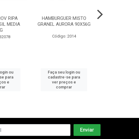
OV RIPA
HAMBURGUER MISTO
HAMBURGUER 
IL MEDIA
GRANEL AURORA 90X56G
GRANEL FRIBOI
G
Código: 2014
Código: 30
 32078
login ou
Faça seu login ou
Faça seu log
se para
cadastre-se para
cadastre-se 
ços e
ver preços e
ver preços
rar
comprar
comprar