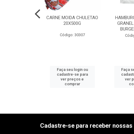
RGUER BOVINO
CARNE MOIDA CHULETAO
HAMBURG
 FRIBOI 36X56G
20X500G
GRANEL
BURGE
digo: 30293
Código: 30307
Códi
 seu login ou
Faça seu login ou
Faça se
astre-se para
cadastre-se para
cadast
er preços e
ver preços e
ver 
comprar
comprar
co
Cadastre-se para receber nossas 