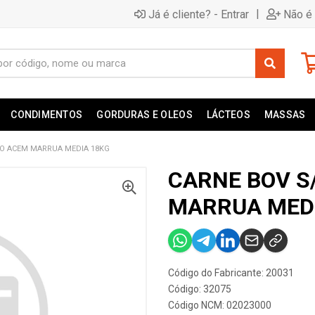
|
Já é cliente? - Entrar
Não é 
CONDIMENTOS
GORDURAS E OLEOS
LÁCTEOS
MASSAS
O ACEM MARRUA MEDIA 18KG
CARNE BOV S
MARRUA MEDI
Código do Fabricante: 20031
Código: 32075
Código NCM: 02023000