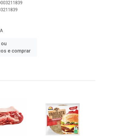
00003211839
003211839
UA
 ou
ços e comprar