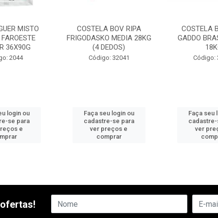
UER MISTO
COSTELA BOV RIPA
COSTELA B
 FAROESTE
FRIGODASKO MEDIA 28KG
GADDO BRAS
R 36X90G
(4 DEDOS)
18K
go: 2044
Código: 32041
Código:
u login ou
Faça seu login ou
Faça seu 
re-se para
cadastre-se para
cadastre-
preços e
ver preços e
ver pre
mprar
comprar
comp
ofertas!