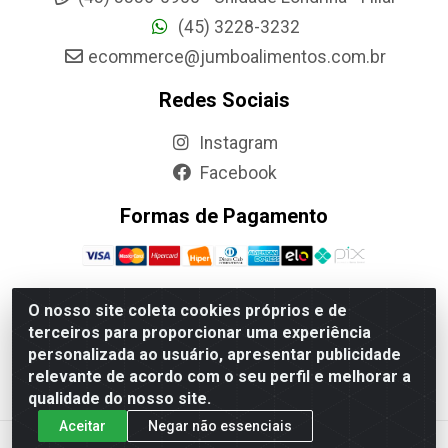
(45) 3228-3232
ecommerce@jumboalimentos.com.br
Redes Sociais
Instagram
Facebook
Formas de Pagamento
O nosso site coleta cookies próprios e de
terceiros para proporcionar uma experiência
Jumbo Alimentos Cascavel - Matriz - Rua Itatiba Do Sul,
personalizada ao usuário, apresentar publicidade
161 - Santos Dumont, Cascavel-PR - CEP 85804-700-
relevante de acordo com o seu perfil e melhorar a
CNPJ 85.522.043/0001-90
qualidade do nosso site.
Aceitar
Negar não essenciais