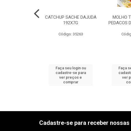
SE BAG DAJUDA
CATCHUP SACHE DAJUDA
MOLHO T
6X3KG
192X7G
PEDACOS 
digo: 35600
Código: 35263
Códig
 seu login ou
Faça seu login ou
Faça se
astre-se para
cadastre-se para
cadast
er preços e
ver preços e
ver 
comprar
comprar
co
Cadastre-se para receber nossas 