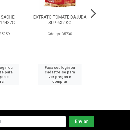
 SACHE
EXTRATO TOMATE DAJUDA
MAIONESE BAG
144X7G
SUP 6X2 KG
6X3KG
 35259
Código: 35730
Código: 35
login ou
Faça seu login ou
Faça seu log
se para
cadastre-se para
cadastre-se 
ços e
ver preços e
ver preços
rar
comprar
comprar