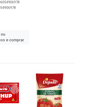
896054906978
6054906978
 ou
ços e comprar