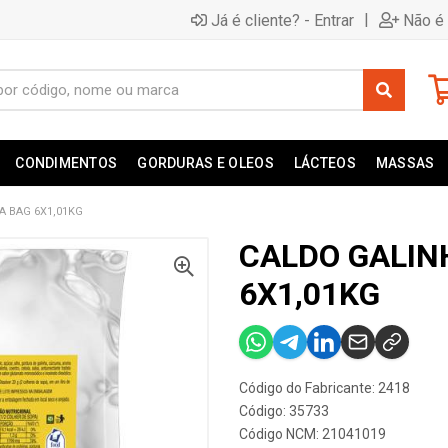
|
Já é cliente? - Entrar
Não é 
CONDIMENTOS
GORDURAS E OLEOS
LÁCTEOS
MASSAS
A BAG 6X1,01KG
CALDO GALIN
6X1,01KG
Código do Fabricante: 2418
Código: 35733
Código NCM: 21041019