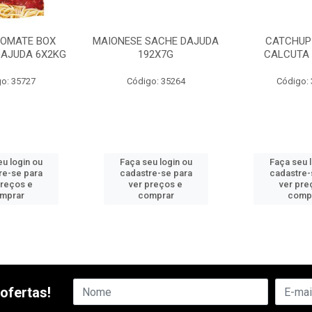
OMATE BOX
MAIONESE SACHE DAJUDA
CATCHUP
DAJUDA 6X2KG
192X7G
CALCUTA 
o: 35727
Código: 35264
Código:
u login ou
Faça seu login ou
Faça seu 
re-se para
cadastre-se para
cadastre-
preços e
ver preços e
ver pre
mprar
comprar
comp
ofertas!