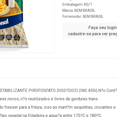
Embalagem: KG/1
Marca:
BEM BRASIL
Fornecedor:
BEM BRASIL
Faça seu login
cadastre-se para ver pre
 ESTABILIZANTE PIROFOSFATO DISS?DICO (INS 450i).N?o Cont?
ras novos, n?o reutilizados e livres de gorduras trans.
do freezer para a fritura, isso as mant?m sequinhas, crocantes e
leo vegetal na fritadeira e aque?a entre 175?C e 180?C.