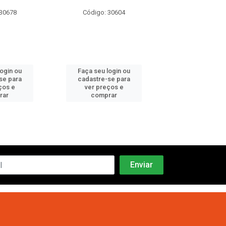
 30678
Código: 30604
Código: 30
login ou
Faça seu login ou
Faça seu log
se para
cadastre-se para
cadastre-se 
ços e
ver preços e
ver preços
rar
comprar
comprar