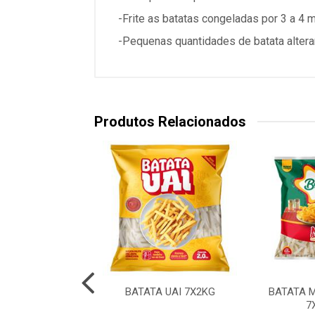
-Frite as batatas congeladas por 3 a 4 
-Pequenas quantidades de batata alter
Produtos Relacionados
A STEAKHOUSE
BATATA UAI 7X2KG
BATATA 
6X2,5KG
7