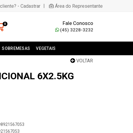
|
cliente? - Cadastrar
Área do Representante
Fale Conosco
0
(45) 3228-3232
SOBREMESAS
VEGETAIS
VOLTAR
ICIONAL 6X2.5KG
898921567053
8921567053