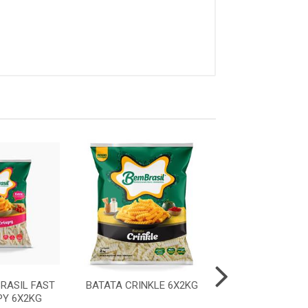
RASIL FAST
BATATA CRINKLE 6X2KG
BATATA STEA
PY 6X2KG
6X2,5K