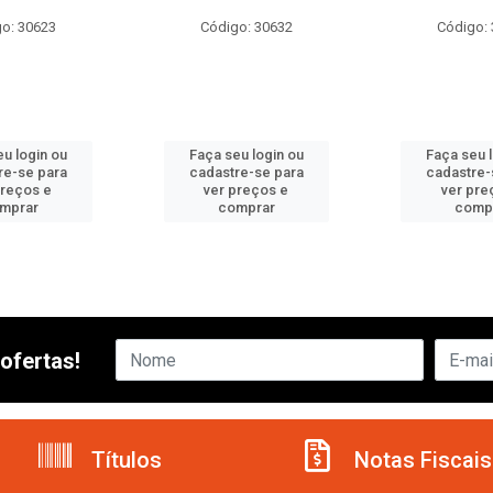
o: 30623
Código: 30632
Código:
u login ou
Faça seu login ou
Faça seu 
re-se para
cadastre-se para
cadastre-
preços e
ver preços e
ver pre
mprar
comprar
comp
ofertas!
Títulos
Notas Fiscais