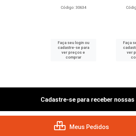
digo: 30595
Código: 30634
Códig
 seu login ou
Faça seu login ou
Faça se
astre-se para
cadastre-se para
cadast
er preços e
ver preços e
ver 
comprar
comprar
co
Cadastre-se para receber nossas 
Meus Pedidos