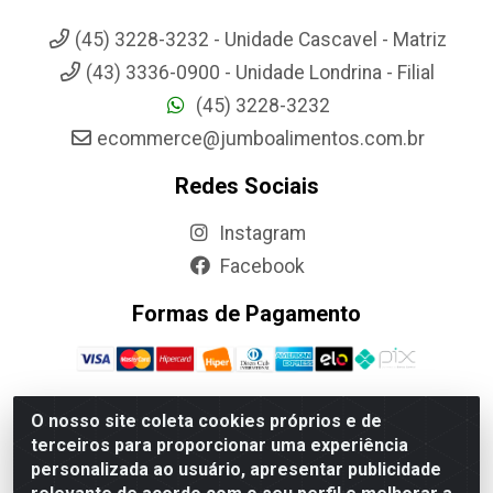
(45) 3228-3232 - Unidade Cascavel - Matriz
(43) 3336-0900 - Unidade Londrina - Filial
(45) 3228-3232
ecommerce@jumboalimentos.com.br
Redes Sociais
Instagram
Facebook
Formas de Pagamento
O nosso site coleta cookies próprios e de
terceiros para proporcionar uma experiência
Jumbo Alimentos Cascavel - Matriz - Rua Itatiba Do Sul, 161 -
personalizada ao usuário, apresentar publicidade
Santos Dumont, Cascavel-PR - CEP 85804-700- CNPJ
85.522.043/0001-90