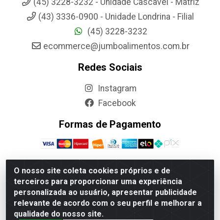
(45) 3228-3232 - Unidade Cascavel - Matriz
(43) 3336-0900 - Unidade Londrina - Filial
(45) 3228-3232
ecommerce@jumboalimentos.com.br
Redes Sociais
Instagram
Facebook
Formas de Pagamento
O nosso site coleta cookies próprios e de
terceiros para proporcionar uma experiência
Jumbo Alimentos Cascavel - Matriz - Rua Itatiba Do Sul,
personalizada ao usuário, apresentar publicidade
161 - Santos Dumont, Cascavel-PR - CEP 85804-700-
relevante de acordo com o seu perfil e melhorar a
CNPJ 85.522.043/0001-90
qualidade do nosso site.