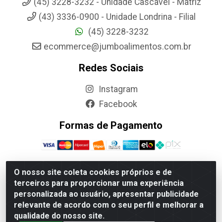
(45) 3228-3232 - Unidade Cascavel - Matriz
(43) 3336-0900 - Unidade Londrina - Filial
(45) 3228-3232
ecommerce@jumboalimentos.com.br
Redes Sociais
Instagram
Facebook
Formas de Pagamento
O nosso site coleta cookies próprios e de
terceiros para proporcionar uma experiência
Jumbo Alimentos Cascavel - Matriz - Rua Itatiba Do Sul,
personalizada ao usuário, apresentar publicidade
161 - Santos Dumont, Cascavel-PR - CEP 85804-700-
relevante de acordo com o seu perfil e melhorar a
CNPJ 85.522.043/0001-90
qualidade do nosso site.