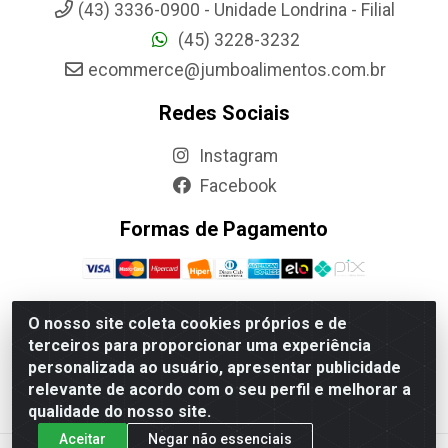
(43) 3336-0900 - Unidade Londrina - Filial
(45) 3228-3232
ecommerce@jumboalimentos.com.br
Redes Sociais
Instagram
Facebook
Formas de Pagamento
O nosso site coleta cookies próprios e de
terceiros para proporcionar uma experiência
Jumbo Alimentos Cascavel - Matriz - Rua Itatiba Do Sul,
personalizada ao usuário, apresentar publicidade
161 - Santos Dumont, Cascavel-PR - CEP 85804-700-
relevante de acordo com o seu perfil e melhorar a
CNPJ 85.522.043/0001-90
qualidade do nosso site.
Aceitar
Negar não essenciais