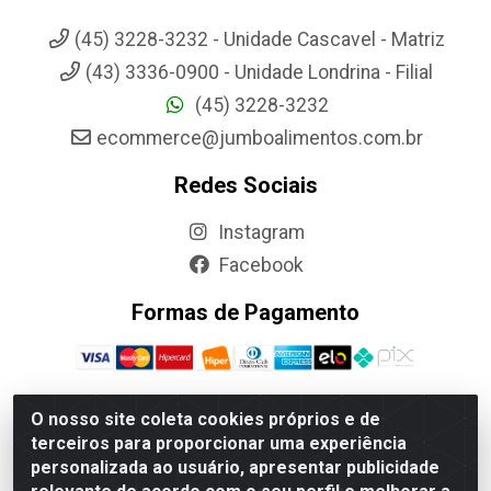
(45) 3228-3232 - Unidade Cascavel - Matriz
(43) 3336-0900 - Unidade Londrina - Filial
(45) 3228-3232
ecommerce@jumboalimentos.com.br
Redes Sociais
Instagram
Facebook
Formas de Pagamento
O nosso site coleta cookies próprios e de
terceiros para proporcionar uma experiência
Jumbo Alimentos Cascavel - Matriz - Rua Itatiba Do Sul, 161 -
personalizada ao usuário, apresentar publicidade
Santos Dumont, Cascavel-PR - CEP 85804-700- CNPJ
85.522.043/0001-90